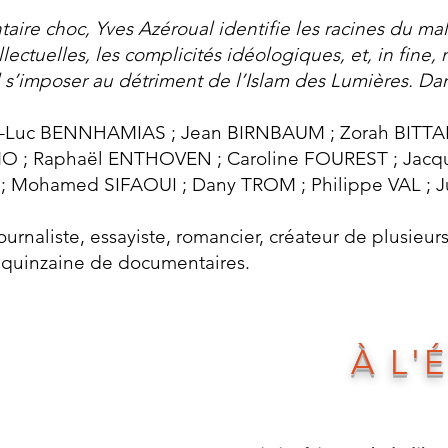
ire choc, Yves Azéroual identifie les racines du mal
ellectuelles, les complicités idéologiques, et, in fin
l s’imposer au détriment de l’Islam des Lumières. Da
-Luc BENNHAMIAS ; Jean BIRNBAUM ; Zorah BITTAN 
O ; Raphaël ENTHOVEN ; Caroline FOUREST ; Jacqu
 ; Mohamed SIFAOUI ; Dany TROM ; Philippe VAL ;
ournaliste, essayiste, romancier, créateur de plusieurs
ne quinzaine de documentaires.
À L'