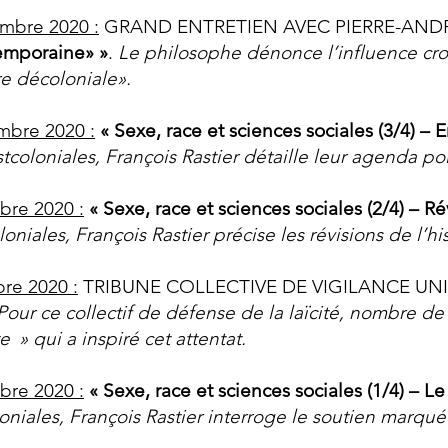
mbre 2020 :
GRAND ENTRETIEN AVEC PIERRE-ANDR
temporaine» »
.
Le philosophe dénonce l’influence croi
re décoloniale».
mbre 2020 :
«
Sexe, race et sciences sociales (3/4)
– E
coloniales, François Rastier détaille leur agenda po
bre 2020 :
«
Sexe, race et sciences sociales (2/4) – R
oniales, François Rastier précise les révisions de l’hi
bre 2020 :
TRIBUNE COLLECTIVE DE VIGILANCE UNI
Pour ce collectif de défense de la laïcité, nombre d
e » qui a inspiré cet attentat.
bre 2020 :
«
Sexe, race et sciences sociales (1/4) – Le
oniales, François Rastier interroge le soutien marqu