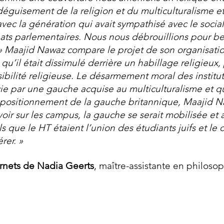
déguisement de la religion et du multiculturalisme e
 avec la génération qui avait sympathisé avec le soci
ats parlementaires. Nous nous débrouillions pour berne
» Maajid Nawaz compare le projet de son organisatio
 qu’il était dissimulé derrière un habillage religieux
ibilité religieuse. Le désarmement moral des institut
rvie par une gauche acquise au multiculturalisme et 
e positionnement de la gauche britannique, Maajid Naw
ir sur les campus, la gauche se serait mobilisée et a
que le HT étaient l’union des étudiants juifs et le d
rer. »
rnets de Nadia
Geerts
, maître-assistante en philosoph