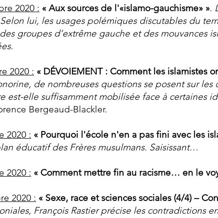
bre 2020 :
« Aux sources de l'«islamo-gauchisme» »
.
. Selon lui, les usages polémiques discutables du t
re des groupes d’extrême gauche et des mouvances isl
ées.
re 2020 :
« DÉVOIEMENT : Comment les islamistes ont r
norine, de nombreuses questions se posent sur les d
e est-elle suffisamment mobilisée face à certaines idé
orence Bergeaud-Blackler.
e 2020 :
« Pourquoi l'école n'en a pas fini avec les is
plan éducatif des Frères musulmans. Saisissant…
e 2020 :
« Comment mettre fin au racisme… en le voy
re 2020 :
«
Sexe, race et sciences sociales (4
/4)
– Con
niales, François Rastier précise les contradictions en