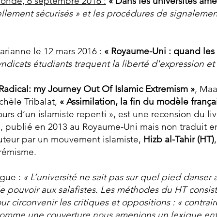
onde, 6 septembre 2016 :
« Dans les universités amé
ellement sécurisés » et les procédures de signalemen
rianne le 12 mars 2016 :
« Royaume-Uni : quand les is
yndicats étudiants traquent la liberté d'expression et
 Radical: my Journey Out Of Islamic Extremism »
, Maa
chèle Tribalat,
« Assimilation, la fin du modèle frança
cours d’un islamiste repenti », est une recension du
s) , publié en 2013 au Royaume-Uni mais non traduit 
uteur par un mouvement islamiste,
Hizb al-Tahir (HT)
xtrémisme.
ogue :
« L’université ne sait pas sur quel pied danser
e pouvoir aux salafistes. Les méthodes du HT consist
our circonvenir les critiques et oppositions : « contra
 comme une couverture nous amenions un lexique en