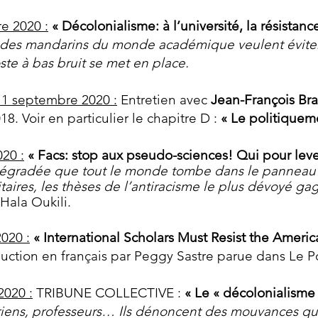
e 2020 :
« Décolonialisme: à l’université, la résistanc
», des mandarins du monde académique veulent éviter
oste à bas bruit se met en place.
11 septembre 2020 :
Entretien avec
Jean-François Br
18. Voir en particulier le chapitre D :
« Le politiqueme
20 :
« Facs: stop aux pseudo-sciences! Qui pour lev
dégradée que tout le monde tombe dans le panneau d
itaires, les thèses de l’antiracisme le plus dévoyé 
Hala Oukili.
2020 :
« International Scholars Must Resist the Americ
uction en français par Peggy Sastre parue dans Le P
2020 :
TRIBUNE COLLECTIVE :
«
Le « décolonialisme
riens, professeurs… Ils dénoncent des mouvances qui, 