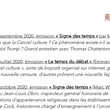
 septembre 2020, émission
« Signe des temps »
par M
 que la Cancel culture ? Ce phénomène existe-t-il a
ld Trump ? Grand entretien avec Thomas Chatterton
juillet 2020, émission
« Le temps du débat »
(Emmanue
cel culture », sorte de boycott organisé sur internet,
ouvelle censure, d'autres prônent une nouvelle façon 
 octobre 2020,
émission
« Signe des temps »
(Marc W
c Jean-Louis Obin, inspecteur général honoraire de l
ations d'appartenance religieuse dans les établisseme
e Cock, historienne chargé d’enseignement à l’univer