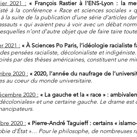
ier 2021 :
« François Rastier à l’ENS-Lyon : la me
isté à la conférence « Race et sciences sociales 
à la suite de la publication d’une série d’articles d
assauts « qui avaient peu à voir avec un débat normal
esquelles n’ont d’autre objet que de faire taire tout
er 2021 :
« À Sciences Po Paris, l’idéologie racialiste 
des pensées racialiste, décolonialiste et indigénis
spirés par des thèses américaines, constituent une m
mbre 2020 :
« 2020, l’année du naufrage de l’universit
s au coeur du monde universitaire.
écembre 2020 :
« La gauche et la « race » : ambivale
décoloniales» et une certaine gauche. Le drame est q
mancipateurs.
bre 2020 :
« Pierre-André Taguieff : certains « islamo
hobie d'État »… Pour le philosophe, de nombreuses r