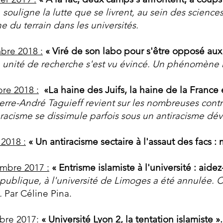
souligne la lutte que se livrent, au sein des scienc
 du terrain dans les universités.
bre 2018 :
« Viré de son labo pour s'être opposé aux
on unité de recherche s'est vu évincé. Un phénomène 
bre 2018 :
«La haine des Juifs, la haine de la France 
ierre-André Taguieff revient sur les nombreuses contr
racisme se dissimule parfois sous un antiracisme dé
 2018 :
« Un ant­iracisme sectaire à l'assaut des facs : 
mbre 2017 :
«
Entrisme islamiste à l'université : ai
publique, à l'université de Limoges a été annulée. Ce
é.
Par Céline Pina.
bre 2017:
«
Université Lyon 2, la tentation islamiste
».