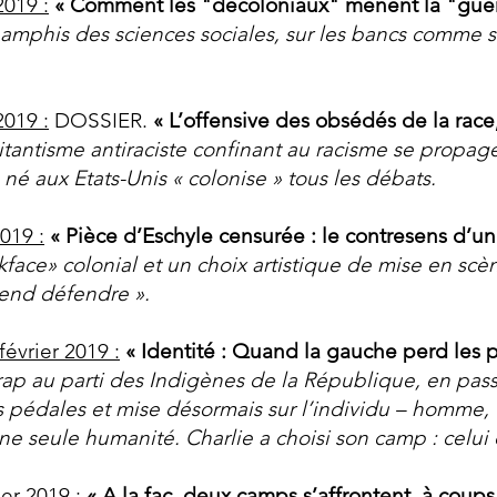
2019 :
« Comment les "décoloniaux" mènent la "guer
amphis des sciences sociales, sur les bancs comme su
2019 :
DOSSIER.
« L’offensive des obsédés de la race
antisme antiraciste confinant au racisme se propage 
é aux Etats-Unis « colonise » tous les débats.​
2019 :
«
Pièce d’Eschyle censurée : le contresens d’u
face» colonial et un choix artistique de mise en scè
end défendre ».
évrier 2019 :
« Identité : Quand la gauche perd les p
rap au parti des Indigènes de la République, en passa
 pédales et mise désormais sur l’individu – homme, f
e seule humanité. Charlie a choisi son camp : celui 
er 2019 :
« A la fac, deux camps s’affrontent, à coups 